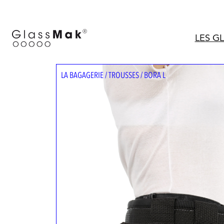
Aller
au
contenu
LES G
LA BAGAGERIE
/
TROUSSES
/ BORA L