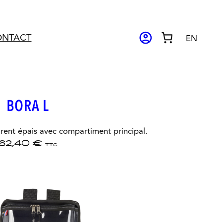
ACCOUNT_CIRCLE
ONTACT
EN
BORA L
arent épais avec compartiment principal.
62,40
€
TTC