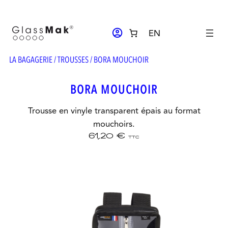
Aller
au
ACCOUNT_CIRCLE
EN
contenu
LA BAGAGERIE
/
TROUSSES
/ BORA MOUCHOIR
BORA MOUCHOIR
Trousse en vinyle transparent épais au format
mouchoirs.
61,20
€
TTC