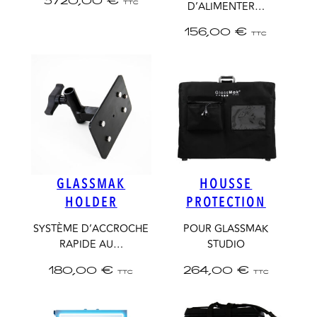
3720,00
€
D’ALIMENTER…
TTC
156,00
€
TTC
GLASSMAK
HOUSSE
HOLDER
PROTECTION
SYSTÈME D’ACCROCHE
POUR GLASSMAK
RAPIDE AU…
STUDIO
180,00
€
264,00
€
TTC
TTC