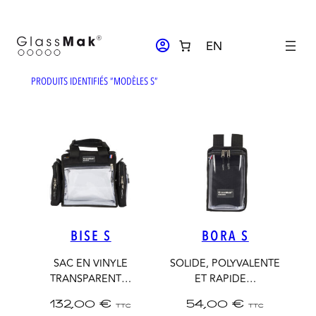
Aller
au
ACCOUNT_CIRCLE
EN
contenu
PRODUITS IDENTIFIÉS “MODÈLES S”
BISE S
BORA S
SAC EN VINYLE
SOLIDE, POLYVALENTE
TRANSPARENT…
ET RAPIDE…
132,00
€
54,00
€
TTC
TTC