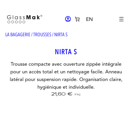
Aller
au
ACCOUNT_CIRCLE
EN
contenu
LA BAGAGERIE
/
TROUSSES
/ NIRTA S
NIRTA S
Trousse compacte avec ouverture zippée intégrale
pour un accès total et un nettoyage facile. Anneau
latéral pour suspension rapide. Organisation claire,
hygiénique et individuelle.
21,60
€
TTC