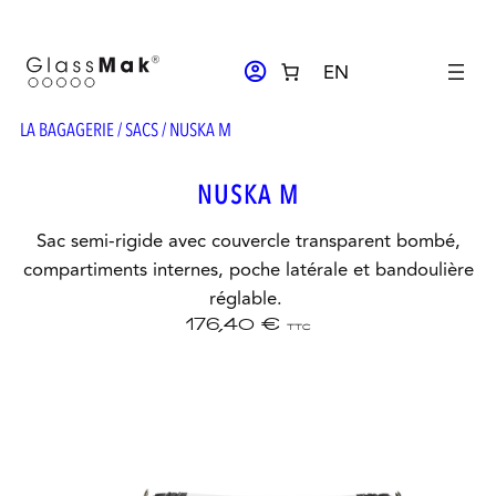
Aller
au
ACCOUNT_CIRCLE
EN
contenu
LA BAGAGERIE
/
SACS
/ NUSKA M
NUSKA M
Sac semi-rigide avec couvercle transparent bombé,
compartiments internes, poche latérale et bandoulière
réglable.
176,40
€
TTC