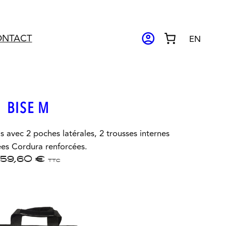
ACCOUNT_CIRCLE
ONTACT
EN
BISE M
s avec 2 poches latérales, 2 trousses internes
ées Cordura renforcées.
159,60
€
TTC