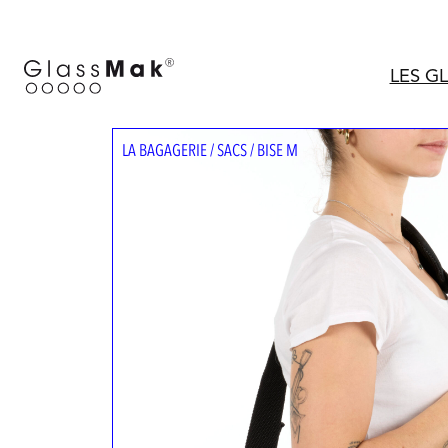
Aller
au
contenu
LES G
LA BAGAGERIE
/
SACS
/ BISE M