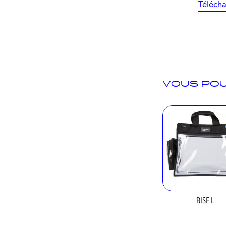
Télécha
VOUS POU
BISE L