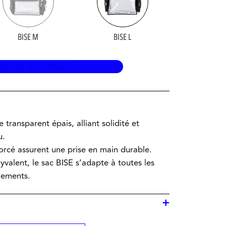
BISE M
BISE L
OUTER AU PANIER
 transparent épais, alliant solidité et
u.
rcé assurent une prise en main durable.
lyvalent, le sac BISE s’adapte à toutes les
nnements.
+