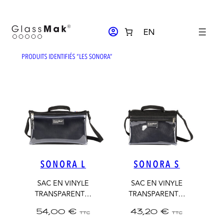
Aller
au
ACCOUNT_CIRCLE
EN
contenu
PRODUITS IDENTIFIÉS “LES SONORA”
SONORA L
SONORA S
SAC EN VINYLE
SAC EN VINYLE
TRANSPARENT…
TRANSPARENT…
54,00
€
43,20
€
TTC
TTC